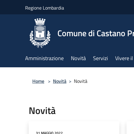
Salta al contenuto principale
Regione Lombardia
Comune di Castano P
Amministrazione
Novità
Servizi
Vivere 
Home
>
Novità
>
Novità
Novità
31 MAGGIO 2022