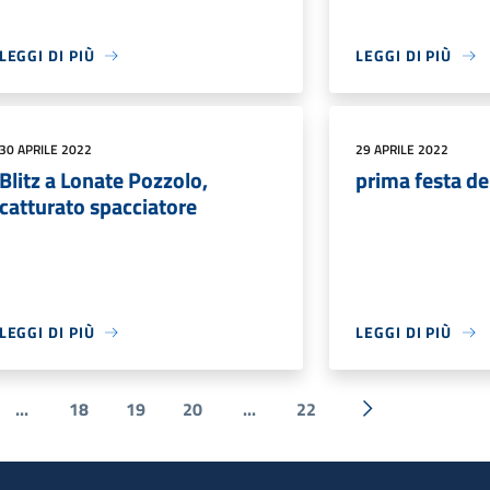
LEGGI DI PIÙ
LEGGI DI PIÙ
30 APRILE 2022
29 APRILE 2022
Blitz a Lonate Pozzolo,
prima festa de
catturato spacciatore
LEGGI DI PIÙ
LEGGI DI PIÙ
...
18
19
20
...
22
e
Successiva »