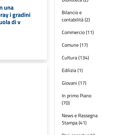
n una
Bilancio e
ay i gradini
contabilità (2)
uola di v
Commercio (11)
Comune (17)
Cultura (134)
Edilizia (1)
o
Giovani (17)
In primo Piano
(70)
News e Rassegna
Stampa (41)