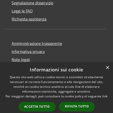
Segnalazione disservizio
Leggi le FAQ
Richiesta assistenza
Amministrazione trasparente
Informativa privacy
Note legali
×
Dichiarazione di accessibilità
Informazioni sui cookie
Questo sito web utilizza cookie tecnici e assimilati strettamente
necessari al corretto funzionamento e alla navigazione del sito,
nonché un cookie tecnico analitico al solo fine di elaborare
informazioni statistiche, aggregate e anonime.
RSS
Copyright © 2026 • Comune di
Per maggiori dettagli, può consultare la cookie policy al seguente
link
Accessibilità
Castano Primo • Powered by
Privacy
Municipium
Accesso
•
RIFIUTA TUTTO
ACCETTA TUTTO
Cookie
redazione