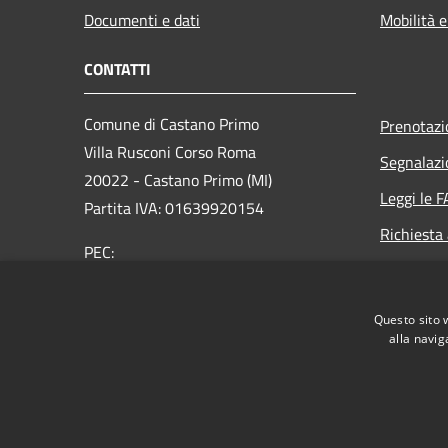
Documenti e dati
Mobilità e
CONTATTI
Comune di Castano Primo
Prenotaz
Villa Rusconi Corso Roma
Segnalazi
20022 - Castano Primo (MI)
Leggi le 
Partita IVA: 01639920154
Richiesta
PEC:
protocollo@cert.comune.castanoprimo.mi.it
Centralino Unico: 0331/88801-2-3
Questo sito 
alla navig
RSS
Accessibilità
Privacy
Cookie
Mappa de