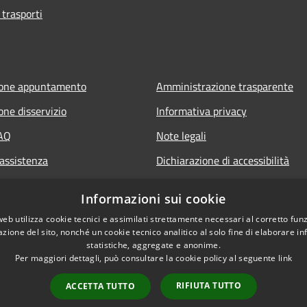
 trasporti
ione appuntamento
Amministrazione trasparente
one disservizio
Informativa privacy
FAQ
Note legali
 assistenza
Dichiarazione di accessibilità
Informazioni sui cookie
web utilizza cookie tecnici e assimilati strettamente necessari al corretto fu
azione del sito, nonché un cookie tecnico analitico al solo fine di elaborare i
statistiche, aggregate e anonime.
Per maggiori dettagli, può consultare la cookie policy al seguente
link
RIFIUTA TUTTO
ACCETTA TUTTO
l sito
Copyright © 2026 • Comu