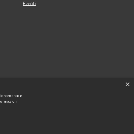
Eventi
×
nzionamento e
nformazioni
Municipium
Accesso
ne di Castano Primo • Powered by
•