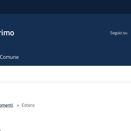
rimo
Seguici su
il Comune
omenti
>
Estero