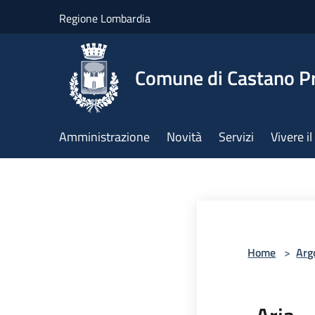
Salta al contenuto principale
Regione Lombardia
Comune di Castano P
Amministrazione
Novità
Servizi
Vivere 
Home
>
Arg