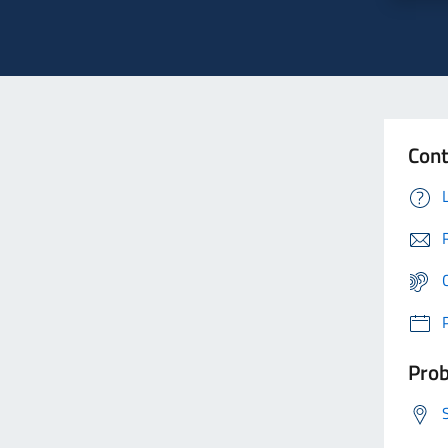
Cont
Prob