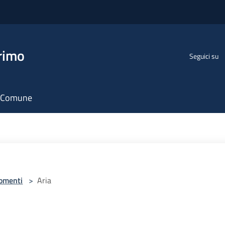
rimo
Seguici su
il Comune
omenti
>
Aria