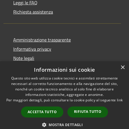
Leggi le FAQ
Richiesta assistenza
Amministrazione trasparente
Informativa privacy
Note legali
×
Dichiarazione di accessibilità
Informazioni sui cookie
Questo sito web utilizza cookie tecnici e assimilati strettamente
necessari al corretto funzionamento e alla navigazione del sito,
nonché un cookie tecnico analitico al solo fine di elaborare
informazioni statistiche, aggregate e anonime.
RSS
Copyright © 2026 • Comune di
Per maggiori dettagli, può consultare la cookie policy al seguente
link
Accessibilità
Castano Primo • Powered by
Privacy
Municipium
Accesso
•
RIFIUTA TUTTO
ACCETTA TUTTO
Cookie
redazione
Mappa del sito
MOSTRA DETTAGLI