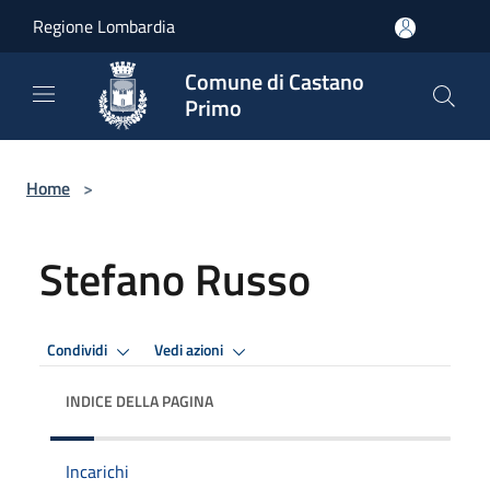
Salta al contenuto principale
Regione Lombardia
Comune di Castano
Primo
Home
>
Stefano Russo
Condividi
Vedi azioni
INDICE DELLA PAGINA
Incarichi