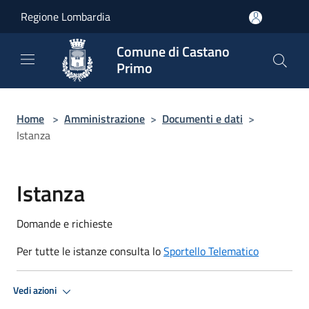
Salta al contenuto principale
Regione Lombardia
Comune di Castano
Primo
Home
>
Amministrazione
>
Documenti e dati
>
Istanza
Istanza
Domande e richieste
Per tutte le istanze consulta lo
Sportello Telematico
Vedi azioni