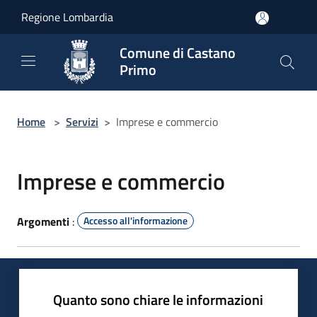
Salta al contenuto principale
Regione Lombardia
Comune di Castano
Primo
Home
>
Servizi
>
Imprese e commercio
Imprese e commercio
Argomenti
:
Accesso all'informazione
Quanto sono chiare le informazioni