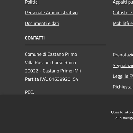
Politici
Appalti pu
Personale Amministrativo
Catasto e
Documenti e dati
Mobilità e
CONTATTI
Comune di Castano Primo
Prenotaz
Villa Rusconi Corso Roma
Segnalazi
20022 - Castano Primo (MI)
Leggi le 
Partita IVA: 01639920154
Richiesta
PEC:
protocollo@cert.comune.castanoprimo.mi.it
Centralino Unico: 0331/88801-2-3
Questo sito 
alla navig