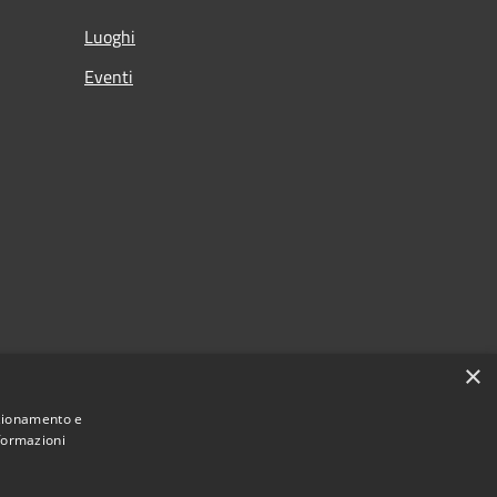
Luoghi
Eventi
×
nzionamento e
nformazioni