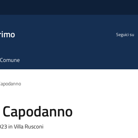
rimo
Seguici su
il Comune
 Capodanno
i Capodanno
3 in Villa Rusconi