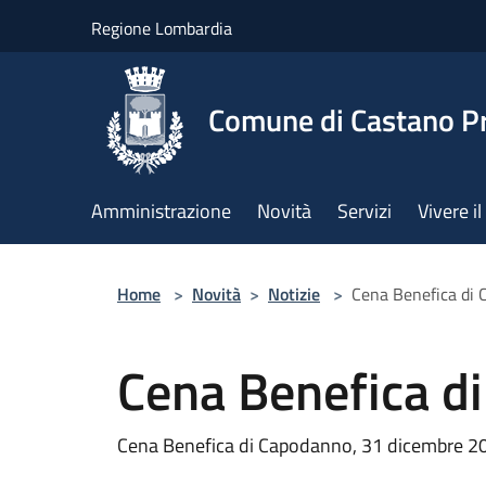
Salta al contenuto principale
Regione Lombardia
Comune di Castano P
Amministrazione
Novità
Servizi
Vivere 
Home
>
Novità
>
Notizie
>
Cena Benefica di
Cena Benefica d
Cena Benefica di Capodanno, 31 dicembre 202