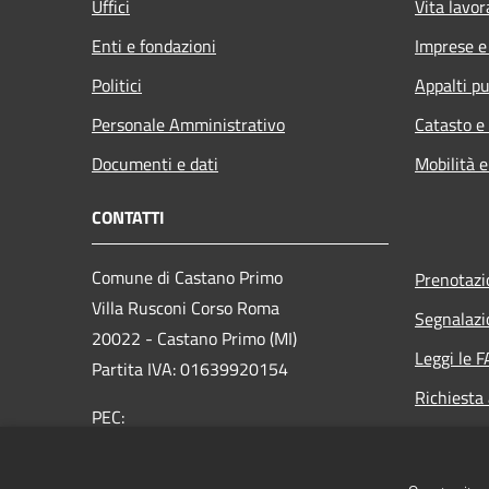
Uffici
Vita lavor
Enti e fondazioni
Imprese 
Politici
Appalti pu
Personale Amministrativo
Catasto e
Documenti e dati
Mobilità e
CONTATTI
Comune di Castano Primo
Prenotaz
Villa Rusconi Corso Roma
Segnalazi
20022 - Castano Primo (MI)
Leggi le 
Partita IVA: 01639920154
Richiesta
PEC:
protocollo@cert.comune.castanoprimo.mi.it
Centralino Unico: 0331/88801-2-3