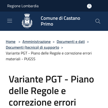
Salta al contenuto principale
Regione Lombardia
Comune di Castano
Primo
Home
>
Amministrazione
>
Documenti e dati
>
Documenti (tecnico) di supporto
>
Variante PGT - Piano delle Regole e correzione errori
materiali - PUGSS
Variante PGT - Piano
delle Regole e
correzione errori